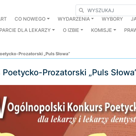
ART
CO NOWEGO
WYDARZENIA
WYBORY
J
PARCIE DLA LEKARZY
O IZBIE
KOMISJE
PRA
oetycko-Prozatorski „Puls Słowa”
 Poetycko-Prozatorski „Puls Słowa