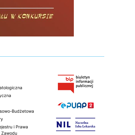
atologiczna
tyczna
ansowo-Budżetowa
ry
ejestru i Prawa
 Zawodu