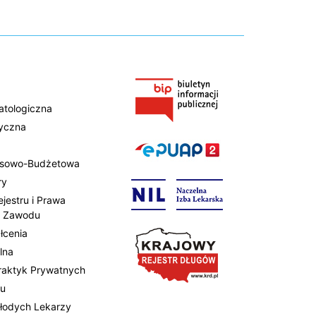
atologiczna
tyczna
ansowo-Budżetowa
ry
ejestru i Prawa
 Zawodu
łcenia
lna
Praktyk Prywatnych
tu
Młodych Lekarzy