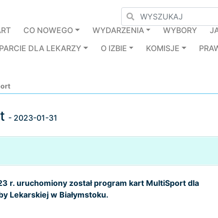
ART
CO NOWEGO
WYDARZENIA
WYBORY
J
PARCIE DLA LEKARZY
O IZBIE
KOMISJE
PRA
port
rt
- 2023-01-31
3 r. uruchomiony został program kart MultiSport dla
y Lekarskiej w Białymstoku.