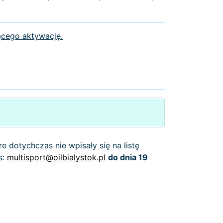
cego aktywację.
e dotychczas nie wpisały się na listę
s:
multisport@oilbialystok.pl
do dnia 19