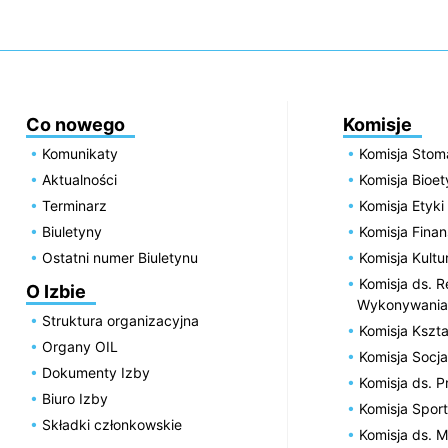
Co nowego
Komisje
Komunikaty
Komisja Stom
Aktualności
Komisja Bioe
Terminarz
Komisja Etyki
Biuletyny
Komisja Fin
Ostatni numer Biuletynu
Komisja Kultu
Komisja ds. R
O Izbie
Wykonywania
Struktura organizacyjna
Komisja Kszta
Organy OIL
Komisja Socja
Dokumenty Izby
Komisja ds. 
Biuro Izby
Komisja Spor
Składki członkowskie
Komisja ds. 