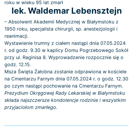
roku w wieku 95 lat zmarł
lek. Waldemar Lebensztejn
– Absolwent Akademii Medycznej w Białymstoku z
1950 roku, specjalista chirurgii, sp. anestezjologii i
reanimacji.
Wystawienie trumny z ciałem nastąpi dnia
0
7
.
0
5
.2024
r
. od godz
. 9
.30
w kaplicy Do
mu Pogrzebowego Sokół
przy ul. Raginisa 8
.
Wyprowadzenie rozpocznie się
o
godz
. 12
.15.
Msza Święta Żałobna
zostanie odprawiona w kościele
na Cmentarzu Farnym dnia
0
7
.
0
5
.2024 r
. o godz
.
12
.30
po czym nastąpi pochowanie na Cmentarzu Farnym.
Prezydium Okręgowej Rady Lekarskiej w Białymstoku
składa najszczersze kondolencje rodzinie i wszystkim
przyjaciołom zmarłego.