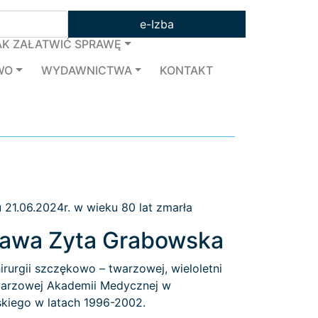
e-Izba
AK ZAŁATWIĆ SPRAWĘ
WO
WYDAWNICTWA
KONTAKT
 21.06.2024r. w wieku 80 lat zmarła
isława Zyta Grabowska
hirurgii szczękowo – twarzowej, wieloletni
Twarzowej Akademii Medycznej w
skiego w latach 1996-2002.