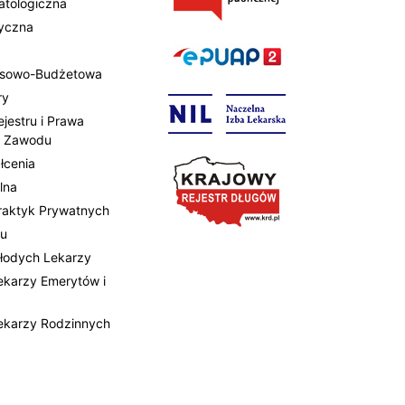
atologiczna
tyczna
ansowo-Budżetowa
ry
ejestru i Prawa
 Zawodu
łcenia
lna
Praktyk Prywatnych
tu
Młodych Lekarzy
Lekarzy Emerytów i
Lekarzy Rodzinnych