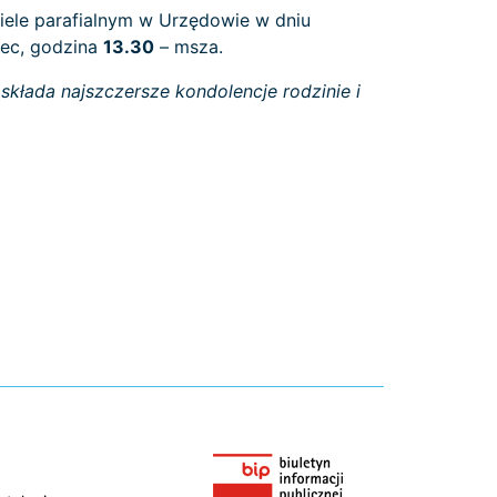
ele parafialnym w Urzędowie w dniu
iec, godzina
13.30
– msza.
kłada najszczersze kondolencje rodzinie i