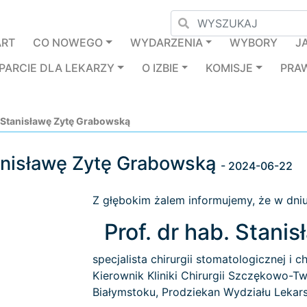
ART
CO NOWEGO
WYDARZENIA
WYBORY
J
PARCIE DLA LEKARZY
O IZBIE
KOMISJE
PRA
. Stanisławę Zytę Grabowską
tanisławę Zytę Grabowską
- 2024-06-22
Z głębokim żalem informujemy, że w dniu
Prof. dr hab. Stan
specjalista chirurgii stomatologicznej i c
Kierownik Kliniki Chirurgii Szczękowo-
Białymstoku, Prodziekan Wydziału Lekar