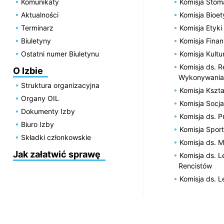
Komunikaty
Komisja Stom
Aktualności
Komisja Bioe
Terminarz
Komisja Etyki
Biuletyny
Komisja Fin
Ostatni numer Biuletynu
Komisja Kultu
Komisja ds. R
O Izbie
Wykonywania
Struktura organizacyjna
Komisja Kszta
Organy OIL
Komisja Socja
Dokumenty Izby
Komisja ds. 
Biuro Izby
Komisja Spor
Składki członkowskie
Komisja ds. 
Jak załatwić sprawę
Komisja ds. 
Rencistów
Komisja ds. 