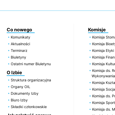
Co nowego
Komisje
Komunikaty
Komisja Stom
Aktualności
Komisja Bioe
Terminarz
Komisja Etyki
Biuletyny
Komisja Fin
Ostatni numer Biuletynu
Komisja Kultu
Komisja ds. R
O Izbie
Wykonywania
Struktura organizacyjna
Komisja Kszta
Organy OIL
Komisja Socja
Dokumenty Izby
Komisja ds. 
Biuro Izby
Komisja Spor
Składki członkowskie
Komisja ds. 