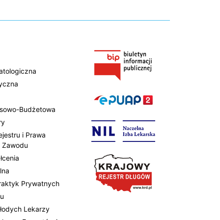
atologiczna
tyczna
ansowo-Budżetowa
ry
ejestru i Prawa
 Zawodu
łcenia
lna
Praktyk Prywatnych
tu
Młodych Lekarzy