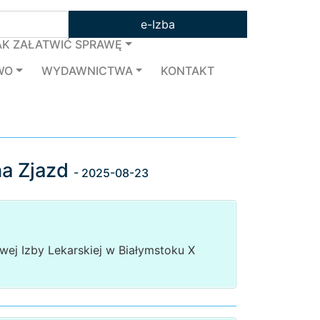
e-Izba
AK ZAŁATWIĆ SPRAWĘ
WO
WYDAWNICTWA
KONTAKT
na Zjazd
- 2025-08-23
ej Izby Lekarskiej w Białymstoku X