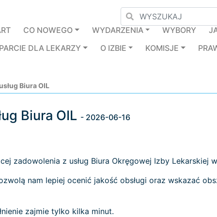
ART
CO NOWEGO
WYDARZENIA
WYBORY
J
PARCIE DLA LEKARZY
O IZBIE
KOMISJE
PRA
usług Biura OIL
ług Biura OIL
- 2026-06-16
ej zadowolenia z usług Biura Okręgowej Izby Lekarskiej w
ozwolą nam lepiej ocenić jakość obsługi oraz wskazać obs
nienie zajmie tylko kilka minut.