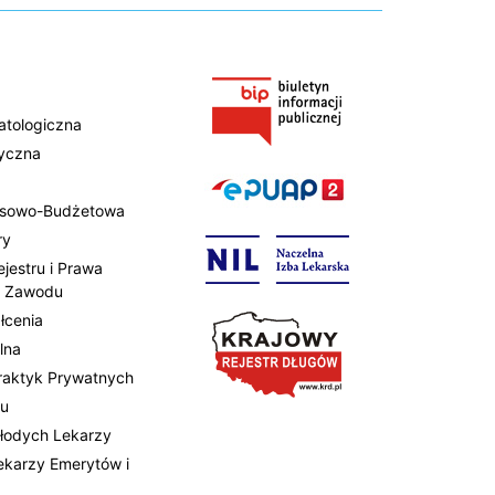
atologiczna
tyczna
ansowo-Budżetowa
ry
ejestru i Prawa
 Zawodu
łcenia
lna
Praktyk Prywatnych
tu
Młodych Lekarzy
Lekarzy Emerytów i