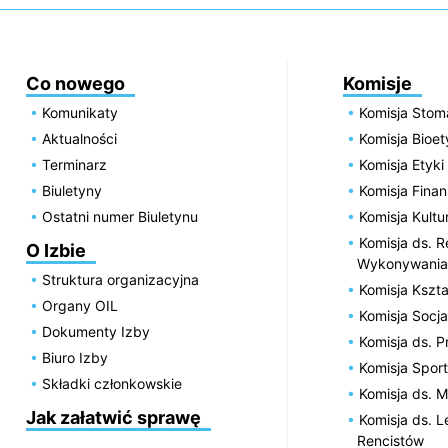
Co nowego
Komisje
Komunikaty
Komisja Stom
Aktualności
Komisja Bioe
Terminarz
Komisja Etyki
Biuletyny
Komisja Fin
Ostatni numer Biuletynu
Komisja Kultu
Komisja ds. R
O Izbie
Wykonywania
Struktura organizacyjna
Komisja Kszta
Organy OIL
Komisja Socja
Dokumenty Izby
Komisja ds. 
Biuro Izby
Komisja Spor
Składki członkowskie
Komisja ds. 
Jak załatwić sprawę
Komisja ds. 
Rencistów