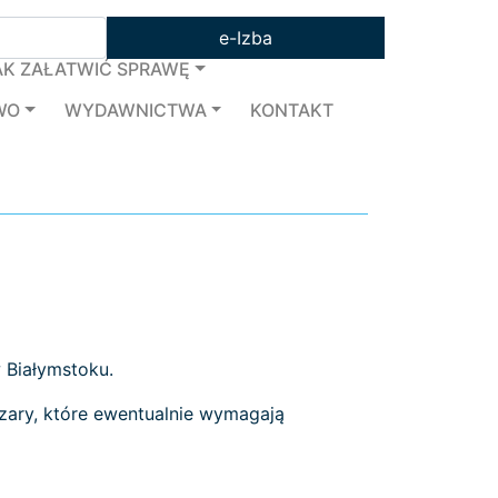
e-Izba
AK ZAŁATWIĆ SPRAWĘ
WO
WYDAWNICTWA
KONTAKT
 Białymstoku.
zary, które ewentualnie wymagają