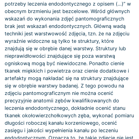
potrzeby leczenia endodontycznego z opisem (…)” w
obecnym brzmieniu jest bezcelowe. Wśród głównych
wskazań do wykonania zdjęć pantomograficznych
brak jest wskazań endodontycznych. Główną wadą
techniki jest warstwowość zdjęcia, tzn. że na zdjęciu
wyraźnie widoczne są tylko te struktury, które
znajdują się w obrębie danej warstwy. Struktury lub
nieprawidłowości znajdujące się poza warstwą
ogniskową mogą być niewidoczne. Ponadto cienie
tkanek miękkich i powietrza oraz cienie dodatkowe i
artefakty mogą nakładać się na struktury znajdujące
się w obrębie warstwy badanej. Z tego powodu na
zdjęciu pantomograficznym nie można ocenić
precyzyjnie anatomii zębów kwalifikowanych do
leczenia endodontycznego, dokładnie ocenić stanu
tkanek okołowierzchołkowych zęba, wykonać pomiaru
długości roboczej kanału korzeniowego, ocenić
zasięgu i jakości wypełnienia kanału po leczeniu
endodontycznym. Oznacza to, że takie zdjęcie nie jest