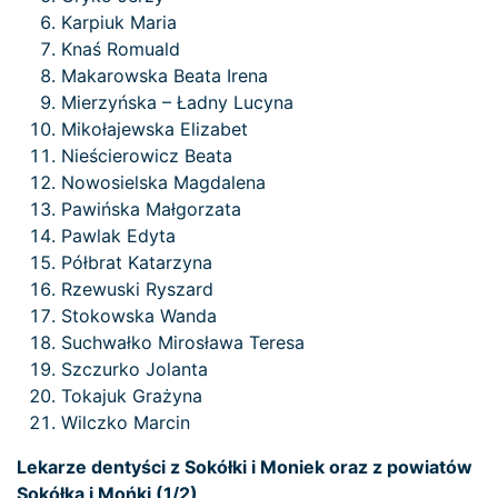
Karpiuk Maria
Knaś Romuald
Makarowska Beata Irena
Mierzyńska – Ładny Lucyna
Mikołajewska Elizabet
Nieścierowicz Beata
Nowosielska Magdalena
Pawińska Małgorzata
Pawlak Edyta
Półbrat Katarzyna
Rzewuski Ryszard
Stokowska Wanda
Suchwałko Mirosława Teresa
Szczurko Jolanta
Tokajuk Grażyna
Wilczko Marcin
Lekarze dentyści z Sokółki i Moniek oraz z powiatów
Sokółka i Mońki (1/2)