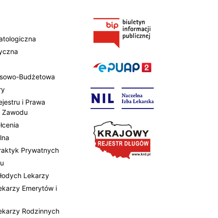
atologiczna
tyczna
ansowo-Budżetowa
ry
ejestru i Prawa
 Zawodu
łcenia
lna
Praktyk Prywatnych
tu
Młodych Lekarzy
Lekarzy Emerytów i
Lekarzy Rodzinnych