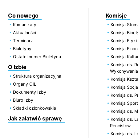
Co nowego
Komisje
Komunikaty
Komisja Stom
Aktualności
Komisja Bioe
Terminarz
Komisja Etyki
Biuletyny
Komisja Fin
Ostatni numer Biuletynu
Komisja Kultu
Komisja ds. R
O Izbie
Wykonywania
Struktura organizacyjna
Komisja Kszta
Organy OIL
Komisja Socja
Dokumenty Izby
Komisja ds. 
Biuro Izby
Komisja Spor
Składki członkowskie
Komisja ds. 
Jak załatwić sprawę
Komisja ds. 
Rencistów
Komisja ds. 