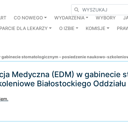
ART
CO NOWEGO
WYDARZENIA
WYBORY
J
PARCIE DLA LEKARZY
O IZBIE
KOMISJE
PRA
gabinecie stomatologicznym – posiedzenie naukowo-szkoleniow
cja Medyczna (EDM) w gabinecie s
oleniowe Białostockiego Oddział
iem.