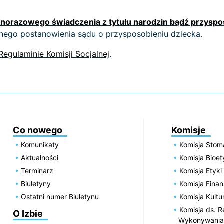
dnorazowego świadczenia z tytułu narodzin bądź przyspo
ego postanowienia sądu o przysposobieniu dziecka.
Regulaminie Komisji Socjalnej
.
Co nowego
Komisje
Komunikaty
Komisja Stom
Aktualności
Komisja Bioe
Terminarz
Komisja Etyki
Biuletyny
Komisja Fin
Ostatni numer Biuletynu
Komisja Kultu
Komisja ds. R
O Izbie
Wykonywania