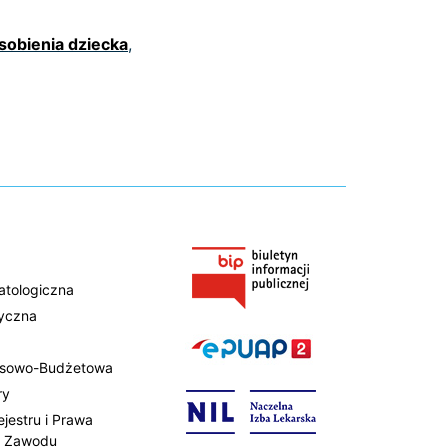
sobienia dziecka
,
atologiczna
tyczna
ansowo-Budżetowa
ry
ejestru i Prawa
 Zawodu