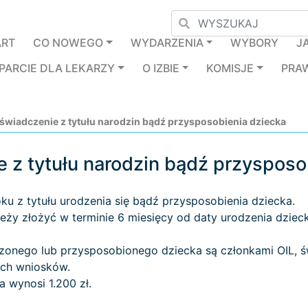
ART
CO NOWEGO
WYDARZENIA
WYBORY
J
PARCIE DLA LEKARZY
O IZBIE
KOMISJE
PRA
wiadczenie z tytułu narodzin bądź przysposobienia dziecka
 z tytułu narodzin bądź przysposo
ku z tytułu urodzenia się bądź przysposobienia dziecka.
eży złożyć w terminie 6 miesięcy od daty urodzenia dziec
zonego lub przysposobionego dziecka są członkami OIL, św
ych wniosków.
wynosi 1.200 zł.