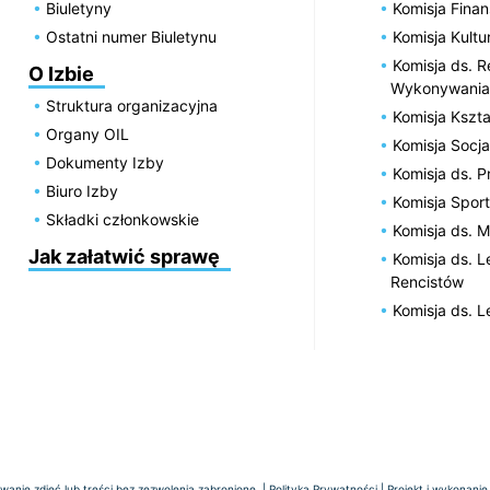
Biuletyny
Komisja Fin
Ostatni numer Biuletynu
Komisja Kultu
Komisja ds. R
O Izbie
Wykonywania
Struktura organizacyjna
Komisja Kszta
Organy OIL
Komisja Socja
Dokumenty Izby
Komisja ds. 
Biuro Izby
Komisja Spor
Składki członkowskie
Komisja ds. 
Jak załatwić sprawę
Komisja ds. 
Rencistów
Komisja ds. 
anie zdjęć lub treści bez zezwolenia zabronione. |
Polityka Prywatności
| Projekt i wykonanie