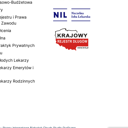
ansowo-Budżetowa
ry
ejestru i Prawa
 Zawodu
łcenia
lna
Praktyk Prywatnych
tu
Młodych Lekarzy
Lekarzy Emerytów i
Lekarzy Rodzinnych
 -
Strony internetowe Białystok
Clouds Studio Graficzne