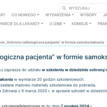
ART
CO NOWEGO
WYDARZENIA
WYBORY
J
PARCIE DLA LEKARZY
O IZBIE
KOMISJE
PRA
nie „Ochrona radiologiczna pacjenta” w formie samokształcenia
logiczna pacjenta” w formie samok
ku zaprasza do udziału
w szkoleniu w dziedzinie ochrony r
ałcenia
w wymiarze 20 godzin szkoleniowych.
rzesłane mailowo materiały szkoleniowe do pobrania.
Zdrowia z 6 marca 2020 r. w sprawie szkoleń w dziedzinie
:
szkolenia@dentomax.pl
do dnia
7 grudnia 2024
r.