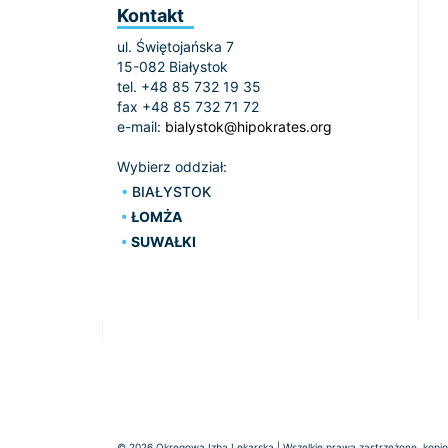
Kontakt
ul. Świętojańska 7
15-082 Białystok
tel. +48 85 732 19 35
fax +48 85 732 71 72
e-mail:
bialystok@hipokrates.org
Wybierz oddział:
BIAŁYSTOK
ŁOMŻA
SUWAŁKI
© 2026 Okręgowa Izba Lekarska | Wszelkie prawa zastrzeżone, kopiow