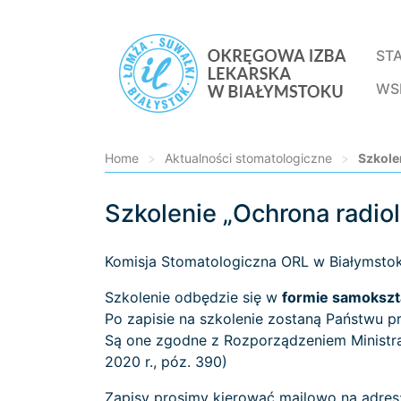
ST
WS
Home
>
Aktualności stomatologiczne
>
Szkole
Szkolenie „Ochrona radio
Loading...
Komisja Stomatologiczna ORL w Białymsto
Szkolenie odbędzie się w
formie samokszt
Po zapisie na szkolenie zostaną Państwu p
Są one zgodne z Rozporządzeniem Ministra 
2020 r., póz. 390)
Zapisy prosimy kierować mailowo na adres