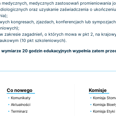
h medycznych, medycznych zastosowań promieniowania jo
diologicznych oraz uzyskanie zaświadczenia o ukończeniu 
ia);
owych kongresach, zjazdach, konferencjach lub sympozja
eniowych);
 w zakresie zagadnień, o których mowa w pkt 2, na krajo
naukowym (10 pkt szkoleniowych).
 wymiarze 20 godzin edukacyjnych wypełnia zatem przed
Co nowego
Komisje
Komunikaty
Komisja Stom
Aktualności
Komisja Bioe
Terminarz
Komisja Etyki