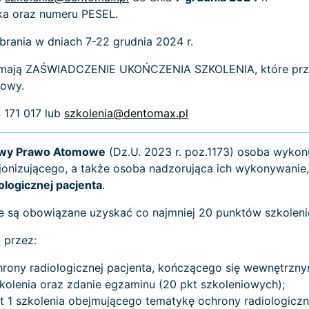
ska oraz numeru PESEL.
rania w dniach 7-22 grudnia 2024 r.
rzymają ZAŚWIADCZENIE UKOŃCZENIA SZKOLENIA, które prz
lowy.
 171 017 lub
szkolenia@dentomax.pl
tawy Prawo Atomowe
(Dz.U. 2023 r. poz.1173) osoba wykon
jonizującego, a także osoba nadzorująca ich wykonywanie
ologicznej pacjenta
.
 są obowiązane uzyskać co najmniej 20 punktów szkolenio
 przez:
hrony radiologicznej pacjenta, kończącego się wewnętrzn
kolenia oraz zdanie egzaminu (20 pkt szkoleniowych);
t 1 szkolenia obejmującego tematykę ochrony radiologicz