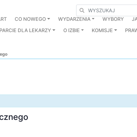
ART
CO NOWEGO
WYDARZENIA
WYBORY
J
PARCIE DLA LEKARZY
O IZBIE
KOMISJE
PRA
nego
ycznego