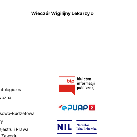
Wieczór Wigilijny Lekarzy
»
atologiczna
tyczna
ansowo-Budżetowa
ry
ejestru i Prawa
 Zawodu