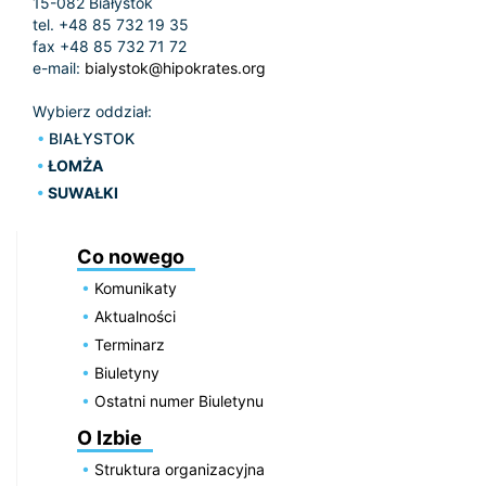
15-082 Białystok
tel. +48 85 732 19 35
fax +48 85 732 71 72
e-mail:
bialystok@hipokrates.org
Wybierz oddział:
BIAŁYSTOK
ŁOMŻA
SUWAŁKI
Co nowego
Komunikaty
Aktualności
Terminarz
Biuletyny
Ostatni numer Biuletynu
O Izbie
Struktura organizacyjna