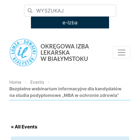
e-Izba
Home
>
Events
>
Bezpłatne webinarium informacyjne dla kandydatów
na studia podyplomowe „MBA w ochronie zdrowia”
Loading...
« All Events