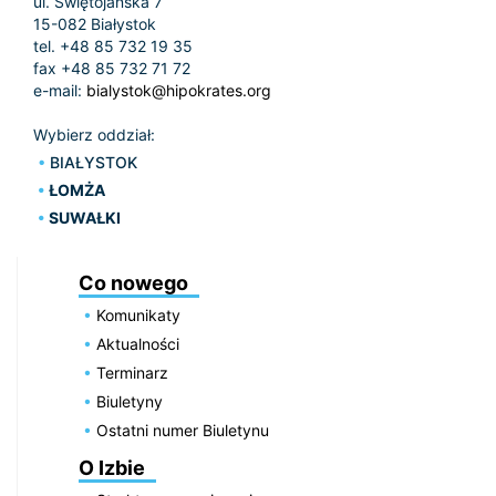
ul. Świętojańska 7
15-082 Białystok
tel. +48 85 732 19 35
fax +48 85 732 71 72
e-mail:
bialystok@hipokrates.org
Wybierz oddział:
BIAŁYSTOK
ŁOMŻA
SUWAŁKI
Co nowego
Komunikaty
Aktualności
Terminarz
Biuletyny
Ostatni numer Biuletynu
O Izbie