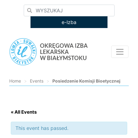
e-Izba
Home
>
Events
>
Posiedzenie Komisji Bioetycznej
Loading...
« All Events
This event has passed.