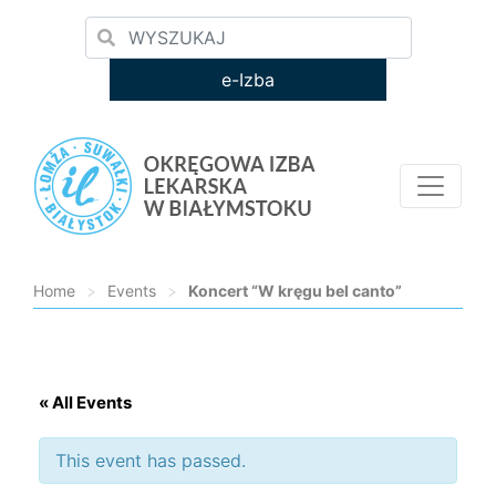
e-Izba
Home
>
Events
>
Koncert “W kręgu bel canto”
Loading...
« All Events
This event has passed.