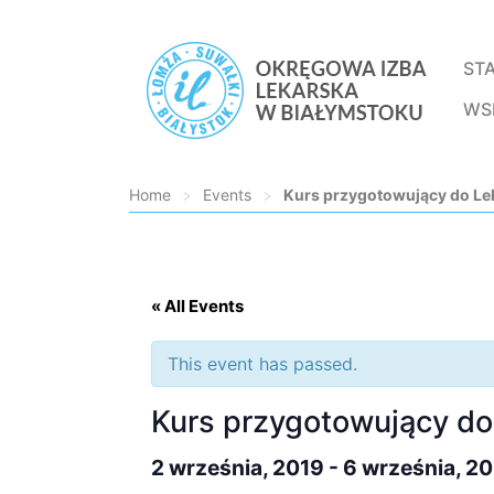
ST
WS
Home
>
Events
>
Kurs przygotowujący do L
Loading...
« All Events
This event has passed.
Kurs przygotowujący d
2 września, 2019
-
6 września, 2