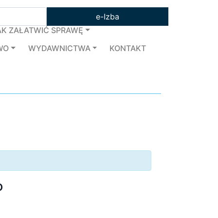
e-Izba
AK ZAŁATWIĆ SPRAWĘ
WO
WYDAWNICTWA
KONTAKT
o