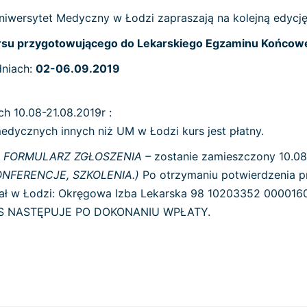
iwersytet Medyczny w Łodzi zapraszają na kolejną edycj
rsu przygotowującego do Lekarskiego Egzaminu Końcow
dniach:
02-06.09.2019
h 10.08-21.08.2019r :
edycznych innych niż UM w Łodzi kurs jest płatny.
ć
FORMULARZ ZGŁOSZENIA –
zostanie zamieszczony 10.08.
 KONFERENCJE, SZKOLENIA.)
Po otrzymaniu potwierdzenia p
ział w Łodzi: Okręgowa Izba Lekarska 98 10203352 0000160
RS NASTĘPUJE PO DOKONANIU WPŁATY.