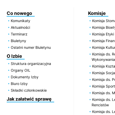
Co nowego
Komisje
Komunikaty
Komisja Stom
Aktualności
Komisja Bioe
Terminarz
Komisja Etyki
Biuletyny
Komisja Fin
Ostatni numer Biuletynu
Komisja Kultu
Komisja ds. R
O Izbie
Wykonywania
Struktura organizacyjna
Komisja Kszta
Organy OIL
Komisja Socja
Dokumenty Izby
Komisja ds. 
Biuro Izby
Komisja Spor
Składki członkowskie
Komisja ds. 
Jak załatwić sprawę
Komisja ds. 
Rencistów
Komisja ds. 