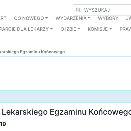
ART
CO NOWEGO
WYDARZENIA
WYBORY
J
PARCIE DLA LEKARZY
O IZBIE
KOMISJE
PRA
ekarskiego Egzaminu Końcowego
o Lekarskiego Egzaminu Końcoweg
019