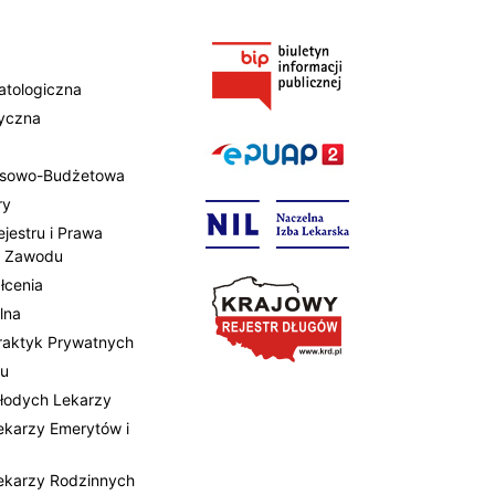
atologiczna
tyczna
ansowo-Budżetowa
ry
ejestru i Prawa
 Zawodu
łcenia
lna
Praktyk Prywatnych
tu
Młodych Lekarzy
Lekarzy Emerytów i
Lekarzy Rodzinnych