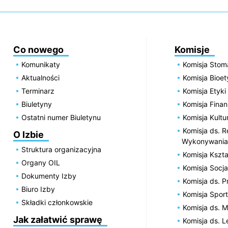
Co nowego
Komisje
Komunikaty
Komisja Stom
Aktualności
Komisja Bioe
Terminarz
Komisja Etyki
Biuletyny
Komisja Fin
Ostatni numer Biuletynu
Komisja Kultu
Komisja ds. R
O Izbie
Wykonywania
Struktura organizacyjna
Komisja Kszta
Organy OIL
Komisja Socja
Dokumenty Izby
Komisja ds. 
Biuro Izby
Komisja Spor
Składki członkowskie
Komisja ds. 
Jak załatwić sprawę
Komisja ds. 