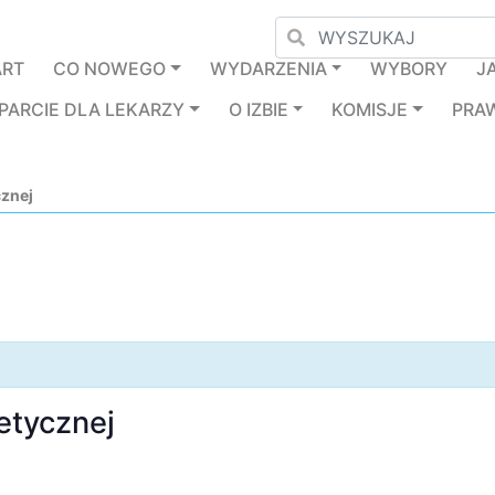
ART
CO NOWEGO
WYDARZENIA
WYBORY
J
PARCIE DLA LEKARZY
O IZBIE
KOMISJE
PRA
cznej
etycznej