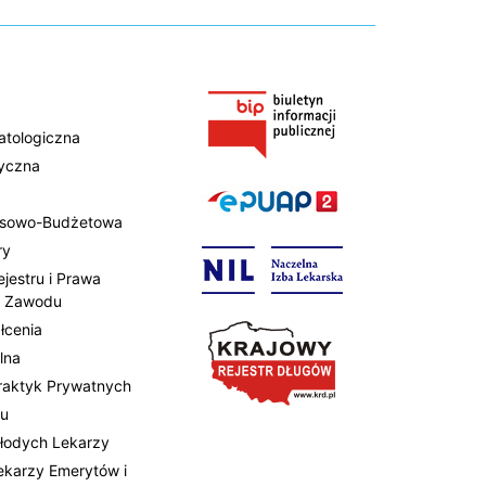
atologiczna
tyczna
ansowo-Budżetowa
ry
ejestru i Prawa
 Zawodu
łcenia
lna
Praktyk Prywatnych
tu
Młodych Lekarzy
Lekarzy Emerytów i