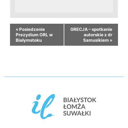
«
Posiedzenie
GRECJA – spotkanie
Prezydium ORL w
autorskie z dr
Białymstoku
Samusikiem
»