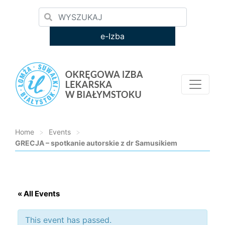
e-Izba
Home
>
Events
>
GRECJA – spotkanie autorskie z dr Samusikiem
Loading...
« All Events
This event has passed.