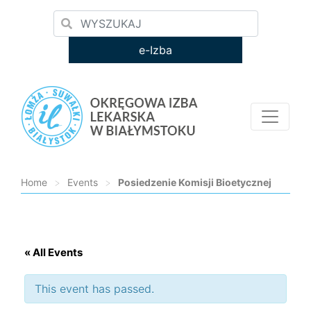
e-Izba
Home
>
Events
>
Posiedzenie Komisji Bioetycznej
Loading...
« All Events
This event has passed.