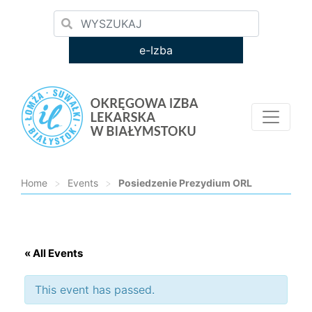
e-Izba
Home
>
Events
>
Posiedzenie Prezydium ORL
Loading...
« All Events
This event has passed.