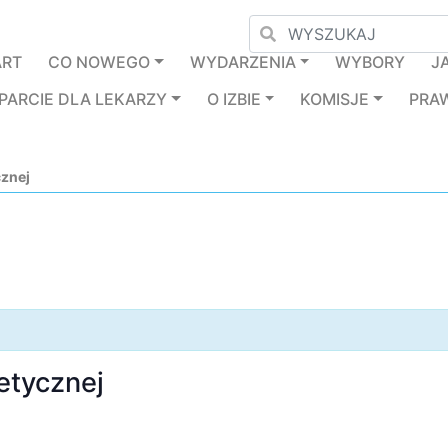
ART
CO NOWEGO
WYDARZENIA
WYBORY
J
PARCIE DLA LEKARZY
O IZBIE
KOMISJE
PRA
cznej
etycznej