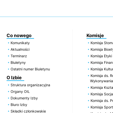
Co nowego
Komisje
Komunikaty
Komisja Stom
Aktualności
Komisja Bioe
Terminarz
Komisja Etyki
Biuletyny
Komisja Fin
Ostatni numer Biuletynu
Komisja Kultu
Komisja ds. R
O Izbie
Wykonywania
Struktura organizacyjna
Komisja Kszta
Organy OIL
Komisja Socja
Dokumenty Izby
Komisja ds. 
Biuro Izby
Komisja Spor
Składki członkowskie