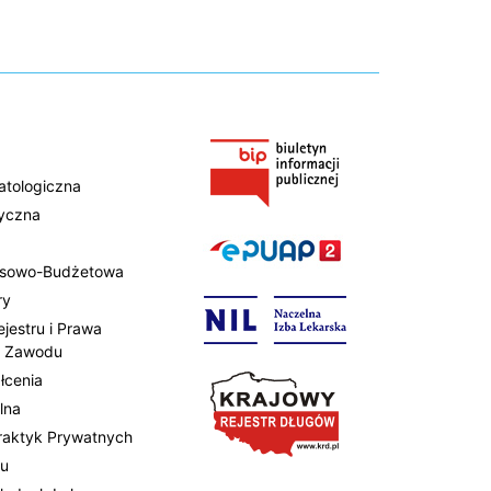
atologiczna
tyczna
ansowo-Budżetowa
ry
ejestru i Prawa
 Zawodu
łcenia
lna
Praktyk Prywatnych
tu