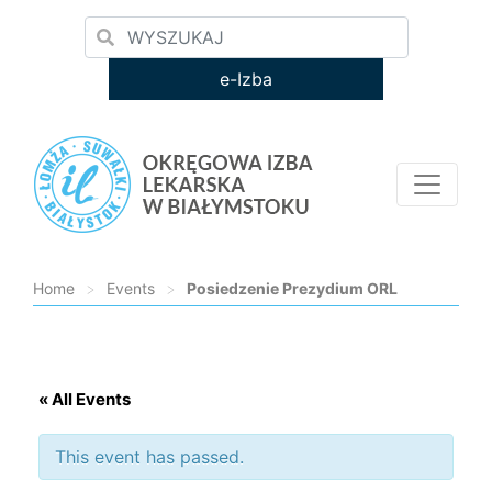
e-Izba
Home
>
Events
>
Posiedzenie Prezydium ORL
Loading...
« All Events
This event has passed.