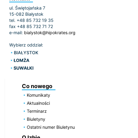
ul. Świętojańska 7
15-082 Białystok
tel. +48 85 732 19 35
fax +48 85 732 71 72
e-mail:
bialystok@hipokrates.org
Wybierz oddział:
BIAŁYSTOK
ŁOMŻA
SUWAŁKI
Co nowego
Komunikaty
Aktualności
Terminarz
Biuletyny
Ostatni numer Biuletynu
O Izbie