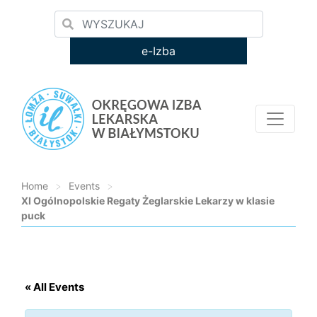
e-Izba
Home
>
Events
>
XI Ogólnopolskie Regaty Żeglarskie Lekarzy w klasie
puck
Loading...
« All Events