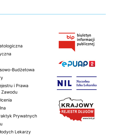
atologiczna
tyczna
ansowo-Budżetowa
ry
ejestru i Prawa
 Zawodu
łcenia
lna
Praktyk Prywatnych
tu
Młodych Lekarzy