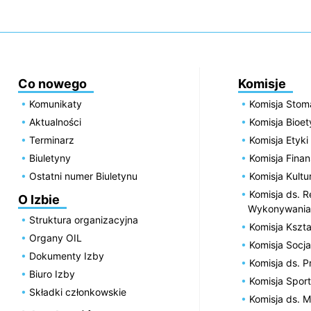
Co nowego
Komisje
Komunikaty
Komisja Stom
Aktualności
Komisja Bioe
Terminarz
Komisja Etyki
Biuletyny
Komisja Fin
Ostatni numer Biuletynu
Komisja Kultu
Komisja ds. R
O Izbie
Wykonywania
Struktura organizacyjna
Komisja Kszta
Organy OIL
Komisja Socja
Dokumenty Izby
Komisja ds. 
Biuro Izby
Komisja Spor
Składki członkowskie
Komisja ds. 