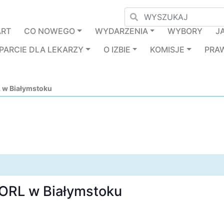
ART
CO NOWEGO
WYDARZENIA
WYBORY
J
PARCIE DLA LEKARZY
O IZBIE
KOMISJE
PRA
 w Białymstoku
 ORL w Białymstoku