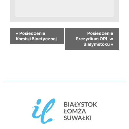
«
Posiedzenie
Posiedzenie
Komisji Bioetycznej
Prezydium ORL w
Białymstoku
»