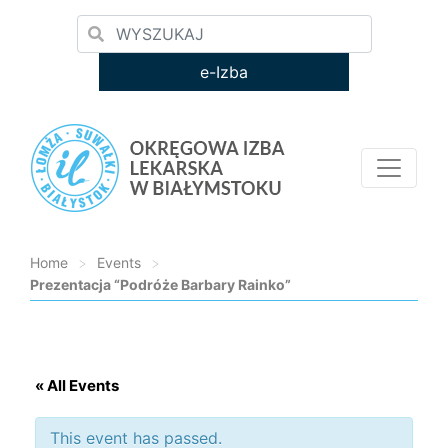
e-Izba
Home
>
Events
>
Prezentacja “Podróże Barbary Rainko”
Loading...
« All Events
This event has passed.