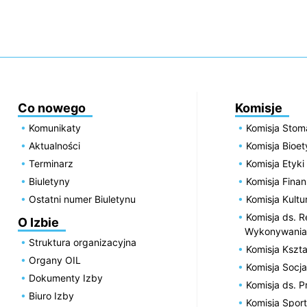
Co nowego
Komisje
Komunikaty
Komisja Stom
Aktualności
Komisja Bioe
Terminarz
Komisja Etyki
Biuletyny
Komisja Fin
Ostatni numer Biuletynu
Komisja Kultu
Komisja ds. R
O Izbie
Wykonywania
Struktura organizacyjna
Komisja Kszta
Organy OIL
Komisja Socja
Dokumenty Izby
Komisja ds. 
Biuro Izby
Komisja Spor