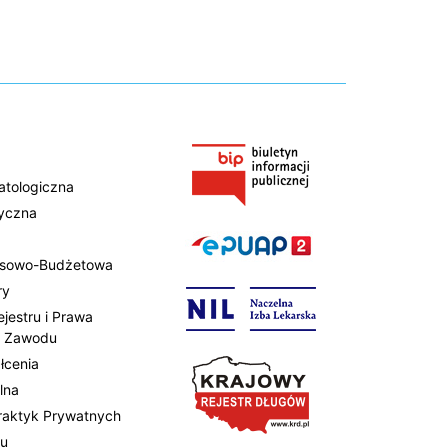
atologiczna
tyczna
ansowo-Budżetowa
ry
ejestru i Prawa
 Zawodu
łcenia
lna
Praktyk Prywatnych
tu