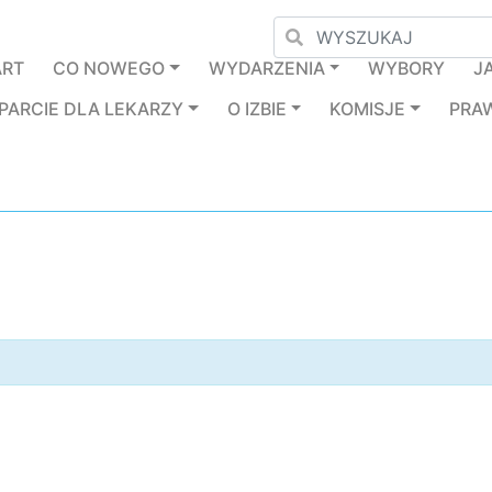
ART
CO NOWEGO
WYDARZENIA
WYBORY
J
PARCIE DLA LEKARZY
O IZBIE
KOMISJE
PRA