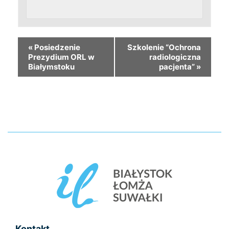
«
Posiedzenie
Szkolenie “Ochrona
Prezydium ORL w
radiologiczna
Białymstoku
pacjenta”
»
Kontakt