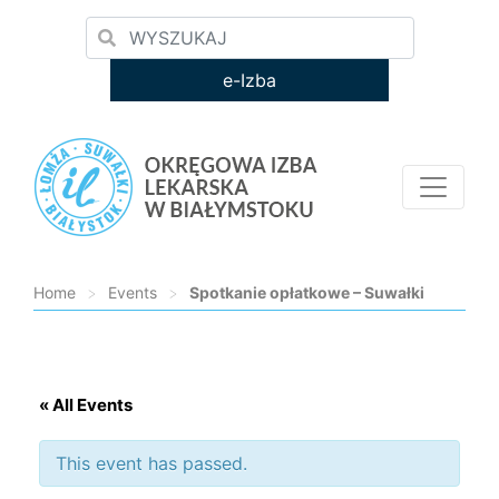
e-Izba
Home
>
Events
>
Spotkanie opłatkowe – Suwałki
Loading...
« All Events
This event has passed.