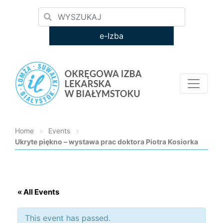
e-Izba
Home
>
Events
>
Ukryte piękno – wystawa prac doktora Piotra Kosiorka
Loading...
« All Events
This event has passed.