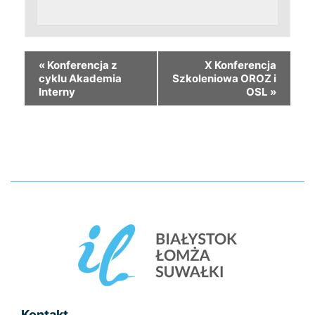
«
Konferencja z
X Konferencja
cyklu Akademia
Szkoleniowa OROZ i
Interny
OSL
»
Kontakt