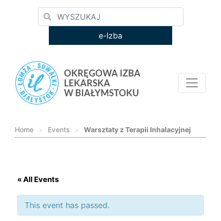
e-Izba
Home
>
Events
>
Warsztaty z Terapii Inhalacyjnej
Loading...
« All Events
This event has passed.