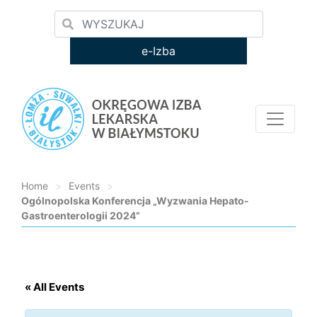
e-Izba
Home
>
Events
>
Ogólnopolska Konferencja „Wyzwania Hepato-
Gastroenterologii 2024”
Loading...
« All Events