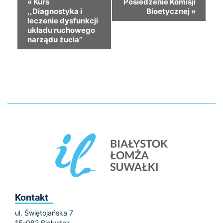
«
Kurs
Posiedzenie Komisji
,,Diagnostyka i
Bioetycznej
»
leczenie dysfunkcji
układu ruchowego
narządu żucia”
Kontakt
ul. Świętojańska 7
15-082 Białystok